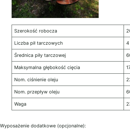
Szerokość robocza
2
Liczba pił tarczowych
4
Średnica piły tarczowej
6
Maksymalna głębokość cięcia
1
Nom. ciśnienie oleju
2
Nom. przepływ oleju
6
Waga
2
Wyposażenie dodatkowe (opcjonalne):