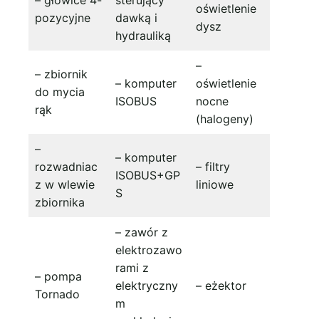
oświetlenie
pozycyjne
dawką i
dysz
hydrauliką
–
– zbiornik
– komputer
oświetlenie
do mycia
ISOBUS
nocne
rąk
(halogeny)
–
– komputer
rozwadniac
– filtry
ISOBUS+GP
z w wlewie
liniowe
S
zbiornika
– zawór z
elektrozawo
rami z
– pompa
elektryczny
– eżektor
Tornado
m