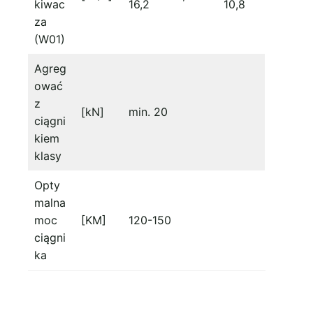
kiwac
16,2
10,8
za
(W01)
Agreg
ować
z
[kN]
min. 20
ciągni
kiem
klasy
Opty
malna
moc
[KM]
120-150
ciągni
ka