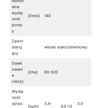
Nomin
alna
wydaj
[l/min]
140
ność
pomp
y
Zawór
steruj
włoski stałociśnieniowy
ący
Dawk
owani
[l/ha]
60-500
e
cieczy
Wydaj
ność
oprys
5,4-
3,5-
[ha/h]
4,5-13