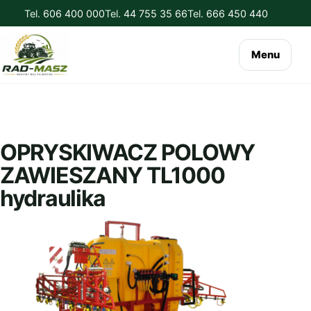
Tel.
606 400 000
Tel.
44 755 35 66
Tel.
666 450 440
Menu
OPRYSKIWACZ POLOWY
ZAWIESZANY TL1000
hydraulika