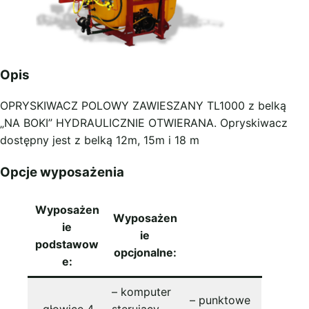
Opis
OPRYSKIWACZ POLOWY ZAWIESZANY TL1000 z belką
„NA BOKI” HYDRAULICZNIE OTWIERANA. Opryskiwacz
dostępny jest z belką 12m, 15m i 18 m
Opcje wyposażenia
Wyposażen
Wyposażen
ie
ie
podstawow
opcjonalne:
e:
– komputer
– punktowe
– głowice 4-
sterujący