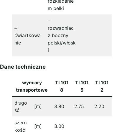
rozkładanie
m belki
–
–
rozwadniac
ćwiartkowa
z boczny
nie
polski/włosk
i
Dane techniczne
wymiary
TL101
TL101
TL101
transportowe
8
5
2
długo
[m]
3.80
2.75
2.20
ść
szero
[m]
3.00
kość