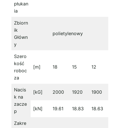
płukan
ia
Zbiorn
ik
polietylenowy
Główn
y
Szero
kość
[m]
18
15
12
roboc
za
Nacis
[kG]
2000
1920
1900
k na
zacze
[kN]
19.61
18.83
18.63
p
Zakre