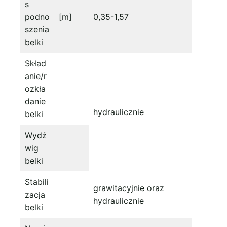
s
podno
[m]
0,35-1,57
szenia
belki
Skład
anie/r
ozkła
danie
hydraulicznie
belki
Wydź
wig
belki
Stabili
grawitacyjnie oraz
zacja
hydraulicznie
belki