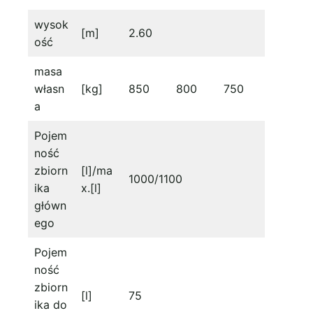
wysok
[m]
2.60
ość
masa
własn
[kg]
850
800
750
a
Pojem
ność
zbiorn
[l]/ma
1000/1100
ika
x.[l]
główn
ego
Pojem
ność
zbiorn
[l]
75
ika do