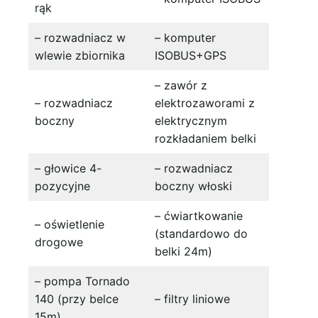
rąk
– rozwadniacz w
– komputer
wlewie zbiornika
ISOBUS+GPS
– zawór z
– rozwadniacz
elektrozaworami z
boczny
elektrycznym
rozkładaniem belki
– głowice 4-
– rozwadniacz
pozycyjne
boczny włoski
– ćwiartkowanie
– oświetlenie
(standardowo do
drogowe
belki 24m)
– pompa Tornado
140 (przy belce
– filtry liniowe
15m)