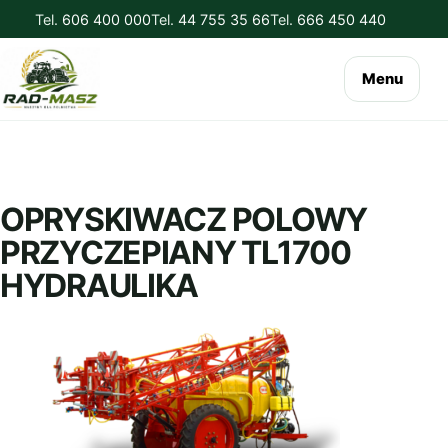
Tel.
606 400 000
Tel.
44 755 35 66
Tel.
666 450 440
Menu
OPRYSKIWACZ POLOWY
PRZYCZEPIANY TL1700
HYDRAULIKA