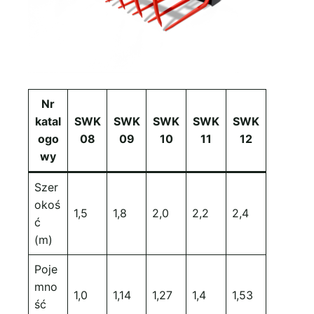
Nr
katal
SWK
SWK
SWK
SWK
SWK
ogo
08
09
10
11
12
wy
Szer
okoś
1,5
1,8
2,0
2,2
2,4
ć
(m)
Poje
mno
1,0
1,14
1,27
1,4
1,53
ść