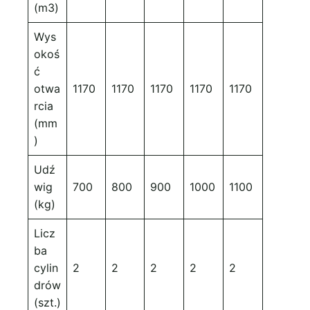
(m3)
Wys
okoś
ć
otwa
1170
1170
1170
1170
1170
rcia
(mm
)
Udź
wig
700
800
900
1000
1100
(kg)
Licz
ba
cylin
2
2
2
2
2
drów
(szt.)