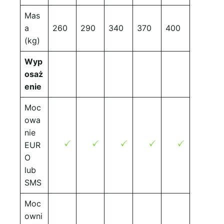
Mas
a
260
290
340
370
400
(kg)
Wyp
osaż
enie
Moc
owa
nie
EUR
O
lub
SMS
Moc
owni