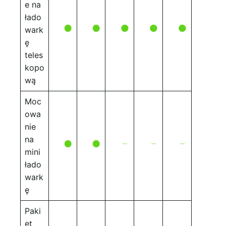
e na
łado
wark
ę
teles
kopo
wą
Moc
owa
nie
na
mini
łado
wark
ę
Paki
et