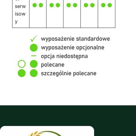
serw
isow
y