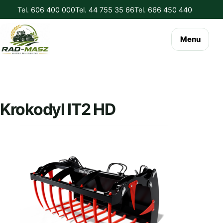
Tel.
606 400 000
Tel.
44 755 35 66
Tel.
666 450 440
Menu
Krokodyl IT2 HD