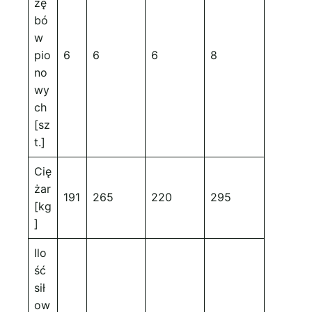
zę
bó
w
pio
6
6
6
8
no
wy
ch
[sz
t.]
Cię
żar
191
265
220
295
[kg
]
Ilo
ść
sił
ow