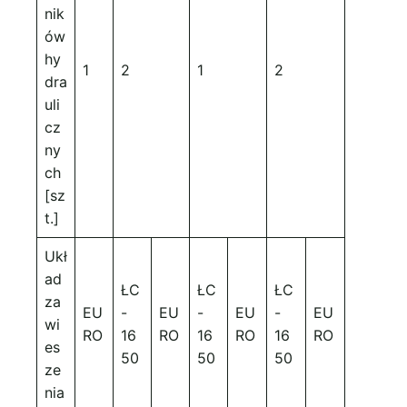
nik
ów
hy
1
2
1
2
dra
uli
cz
ny
ch
[sz
t.]
Ukł
ad
ŁC
ŁC
ŁC
za
EU
-
EU
-
EU
-
EU
wi
RO
16
RO
16
RO
16
RO
es
50
50
50
ze
nia