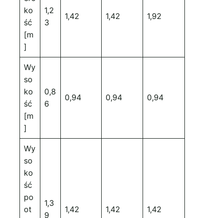
ko
1,2
1,42
1,42
1,92
ść
3
[m
]
Wy
so
ko
0,8
0,94
0,94
0,94
ść
6
[m
]
Wy
so
ko
ść
po
1,3
ot
1,42
1,42
1,42
9