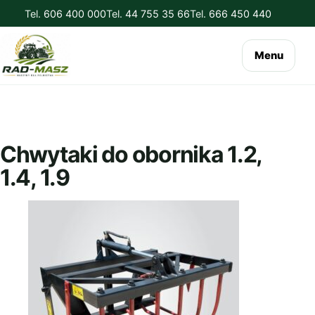
Tel.
606 400 000
Tel.
44 755 35 66
Tel.
666 450 440
Menu
Chwytaki do obornika 1.2,
1.4, 1.9