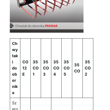
Ch
wy
tak
i
CO
35
35
35
35
35
35
do
12
CO
CO
CO
CO
CO
CO
ob
E
1
3
4
5
2
or
nik
a
Sz
ero