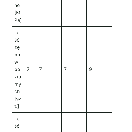
ne
[M
Pa]
Ilo
ść
zę
bó
w
po
7
7
7
9
zio
my
ch
[sz
t.]
Ilo
ść