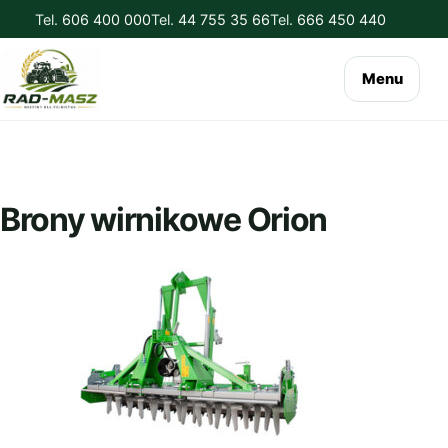
Tel.
606 400 000
Tel.
44 755 35 66
Tel.
666 450 440
Menu
Brony wirnikowe Orion