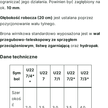
ograniczać jego działania. Powinien być zagłębiony na
ok.
10 mm
.
Głębokość robocza (20 cm)
jest ustalana poprzez
pozycjonowanie wału tylnego.
Brona wirnikowa standardowo wyposażona jest w
wał
przegubowo-teleskopowy ze sprzęgłem
przeciążeniowym
,
listwę zgarniającą
oraz
hydropak
.
Dane techniczne
U22
Sym
U22
U22
U22
U22
7/4*
bol
7
7/1
7/2*
7/3*
*
Szer
okoś
ć
2,0
2,5
3,0
3,5
4,0