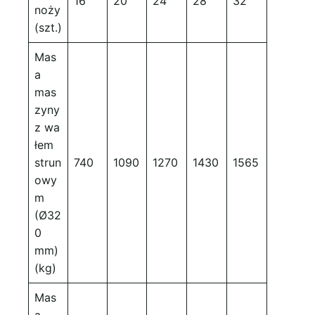
16
20
24
28
32
noży
(szt.)
Mas
a
mas
zyny
z wa
łem
strun
740
1090
1270
1430
1565
owy
m
(Ø32
0
mm)
(kg)
Mas
a