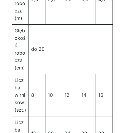
robo
cza
(m)
Głęb
okoś
ć
do 20
robo
cza
(cm)
Licz
ba
wirni
8
10
12
14
16
ków
(szt.)
Licz
ba