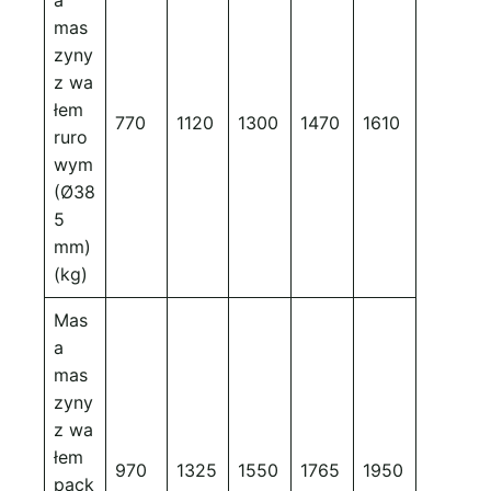
mas
zyny
z wa
łem
770
1120
1300
1470
1610
ruro
wym
(Ø38
5
mm)
(kg)
Mas
a
mas
zyny
z wa
łem
970
1325
1550
1765
1950
pack