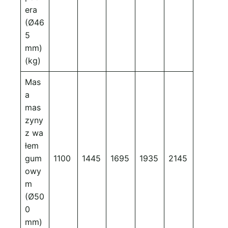
era
(Ø46
5
mm)
(kg)
Mas
a
mas
zyny
z wa
łem
gum
1100
1445
1695
1935
2145
owy
m
(Ø50
0
mm)